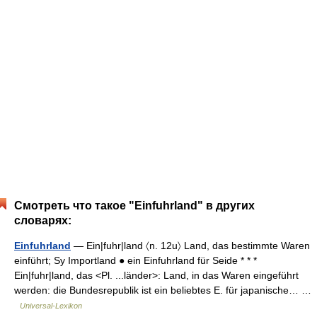
Смотреть что такое "Einfuhrland" в других
словарях:
Einfuhrland
— Ein|fuhr|land 〈n. 12u〉 Land, das bestimmte Waren
einführt; Sy Importland ● ein Einfuhrland für Seide * * *
Ein|fuhr|land, das <Pl. ...länder>: Land, in das Waren eingeführt
werden: die Bundesrepublik ist ein beliebtes E. für japanische… …
Universal-Lexikon