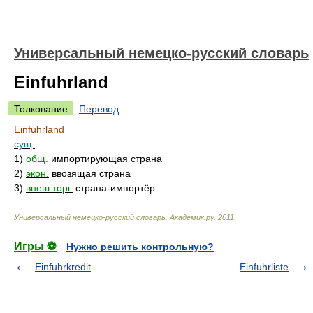
Универсальный немецко-русский словарь
Einfuhrland
Толкование
Перевод
Einfuhrland
сущ.
1)
общ.
импортирующая страна
2)
экон.
ввозящая страна
3)
внеш.торг.
страна-импортёр
Универсальный немецко-русский словарь
.
Академик.ру
.
2011
.
Игры ⚽
Нужно решить контрольную?
Einfuhrkredit
Einfuhrliste