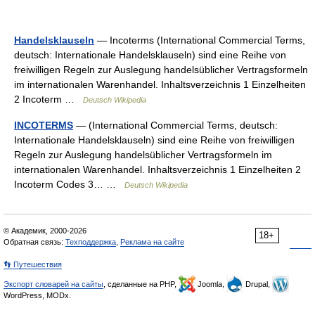
Handelsklauseln
— Incoterms (International Commercial Terms,
deutsch: Internationale Handelsklauseln) sind eine Reihe von
freiwilligen Regeln zur Auslegung handelsüblicher Vertragsformeln
im internationalen Warenhandel. Inhaltsverzeichnis 1 Einzelheiten
2 Incoterm …
Deutsch Wikipedia
INCOTERMS
— (International Commercial Terms, deutsch:
Internationale Handelsklauseln) sind eine Reihe von freiwilligen
Regeln zur Auslegung handelsüblicher Vertragsformeln im
internationalen Warenhandel. Inhaltsverzeichnis 1 Einzelheiten 2
Incoterm Codes 3… …
Deutsch Wikipedia
© Академик, 2000-2026
18+
Обратная связь:
Техподдержка
,
Реклама на сайте
👣 Путешествия
Экспорт словарей на сайты
, сделанные на PHP,
Joomla,
Drupal,
WordPress, MODx.